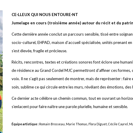
CE·LLEUX QUI NOUS ENTOURE·NT
Jumelage en cours (troisième année) autour du récit et du patri
Cette dernière année conclut un parcours sensible, tissé entre soignant·
socio-culturel, EHPAD, maison d’accueil spécialisée, unités prenant e
s’est élevée, fragile et précieuse.
Récits, rencontres, textes et créations sonores font éclore une human
de résidence au Grand Cordel MJC permettront d’affiner ces formes, d’h
voix. Il ne s’agit pas seulement de montrer, mais de représenter : faire
soin, sublime ce qui circule entre les murs, révélant des émotions, des l
Ce dernier acte célèbre un chemin commun, tout en ouvrant un horizon n
s’enlacent pour faire naître une parole plurielle, humaine et sensible.
Équipe artistique :
Romain Brosseau, Marie Thomas, Flora Diguet, Cécile Cayrel, M