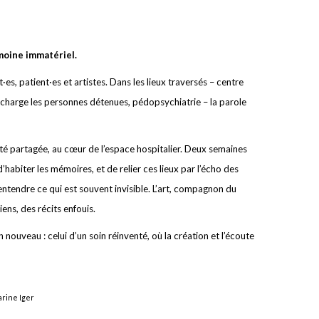
moine immatériel.
es, patient·es et artistes. Dans les lieux traversés – centre
n charge les personnes détenues, pédopsychiatrie – la parole
ité partagée, au cœur de l’espace hospitalier. Deux semaines
abiter les mémoires, et de relier ces lieux par l’écho des
 entendre ce qui est souvent invisible. L’art, compagnon du
iens, des récits enfouis.
ouveau : celui d’un soin réinventé, où la création et l’écoute
arine Iger