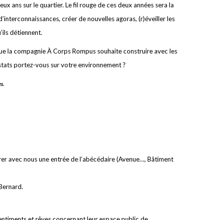
 ans sur le quartier. Le fil rouge de ces deux années sera la
nterconnaissances, créer de nouvelles agoras, (r)éveiller les
ils détiennent.
 que la compagnie À Corps Rompus souhaite construire avec les
nstats portez-vous sur votre environnement ?
s.
er avec nous une entrée de l’abécédaire (Avenue…, Bâtiment
 Bernard.
sentiments et rêves concernant leur espace public de