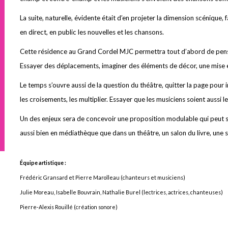
La suite, naturelle, évidente était d’en projeter la dimension scénique, 
en direct, en public les nouvelles et les chansons.
Cette résidence au Grand Cordel MJC permettra tout d’abord de pense
Essayer des déplacements, imaginer des éléments de décor, une mise 
Le temps s’ouvre aussi de la question du théâtre, quitter la page pour 
les croisements, les multiplier. Essayer que les musiciens soient aussi l
Un des enjeux sera de concevoir une proposition modulable qui peut s’
aussi bien en médiathèque que dans un théâtre, un salon du livre, une
Équipe artistique :
Frédéric Gransard et Pierre Marolleau (chanteurs et musiciens)
Julie Moreau, Isabelle Bouvrain, Nathalie Burel (lectrices, actrices, chanteuses)
Pierre-Alexis Rouillé (création sonore)