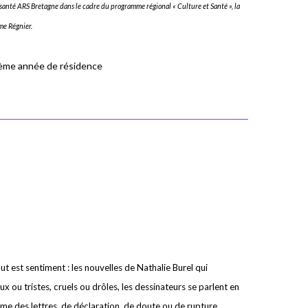
santé ARS Bretagne dans le cadre du programme régional « Culture et Santé », la
me Régnier.
ième année de résidence
ut est sentiment : les nouvelles de Nathalie Burel qui
ou tristes, cruels ou drôles, les dessinateurs se parlent en
e des lettres, de déclaration, de doute ou de rupture.