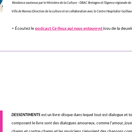
Résidence soutenue par le Ministère de la Culture – DRAC Bretagne et l’Agence régionale de 
Ville de Rennes Direction de la culture et en collaboration avec le Centre Hospitalier Guillau
> Écoutez le
podcast
Ce·lleux qui nous entoure·nt
issu de la deux
DESSENTIMENTS
est un livre-disque dans lequel tout est dialogue et to
composent le livre sont des dialogues amoureux, comme l’amour, joyeux 
champ et contre-champ et les musiciens s’envoient des chansons comm