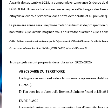
À partir de septembre 2025, la compagnie entame une résidence de deux
DÉMOCRATIE, en souhaitant recréer un espace d’échanges, des lieux d’i
citoyens à leur rôle primordial dans notre démocratie et au pouvoir qu’
La première année sera une phase d’état des lieux et de prospection
habitants : Quel avenir imaginez-vous pour votre quartier ? Quels co
Cette résidence mission est soutenue par le Département d’Ille-et-Vilaine et la ville de Renne
En partenariat avec Archipel Habitat, l’EUR CAPS (Université Rennes 2)
Trois projets seront proposés durant la saison 2025-2026 :
ABÉCÉDAIRE DU TERRITOIRE
Cartographie sonore et vidéo. Nous vous proposerons d’élabor
C., etc…).
En lien avec les artistes Julia Brenier, Stéphane Pisani et Mikaël
FAIRE PLACE
Les participant·es pourront transmettre leur diagnostic, leurs 