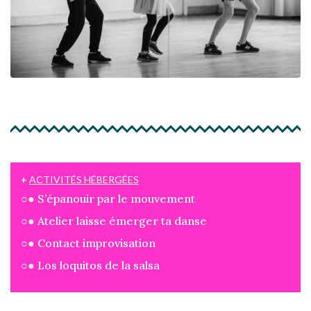
+
ACTIVITÉS HÉBERGÉES
○● S’épanouir par le mouvement
○● Atelier laisse émerger ta danse
○● Contact improvisation
○● Los loquitos de la salsa