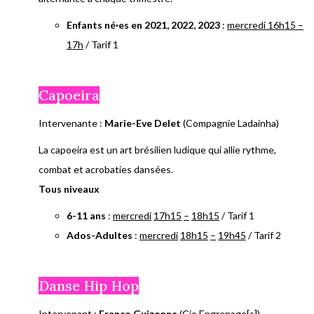
Enfants né·es en 2021, 2022, 2023
:
mercredi
16h15 –
17h
/ Tarif 1
Capoeira
Intervenante :
Marie-Eve Delet
(Compagnie Ladainha)
La capoeira est un art brésilien ludique qui allie rythme,
combat et acrobaties dansées.
Tous niveaux
6-
11
ans
:
mercredi
17h15
–
18h15
/ Tarif 1
Ados-Adultes
:
mercredi
18h15
–
19h45
/ Tarif 2
Danse Hip Hop
Intervenant :
Franco Guizonne
(Cie Engrenage[s])