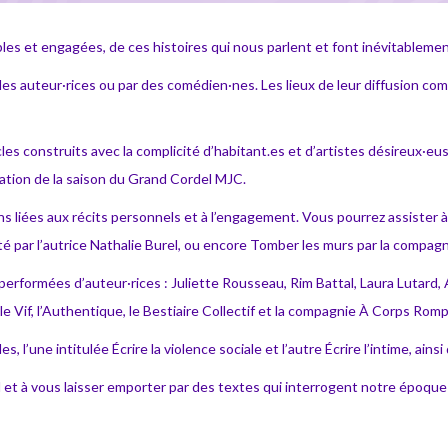
ibles et engagées, de ces histoires qui nous parlent et font inévitablem
 les auteur·rices ou par des comédien·nes. Les lieux de leur diffusion c
les construits avec la complicité d’habitant.es et d’artistes désireux·eu
ation de la saison du Grand Cordel MJC.
ns liées aux récits personnels et à l’engagement. Vous pourrez assister 
orté par l’autrice Nathalie Burel, ou encore Tomber les murs par la comp
formées d’auteur·rices : Juliette Rousseau, Rim Battal, Laura Lutard, Al
s le Vif, l’Authentique, le Bestiaire Collectif et la compagnie À Corps Rom
, l’une intitulée Écrire la violence sociale et l’autre Écrire l’intime, ains
val et à vous laisser emporter par des textes qui interrogent notre époqu