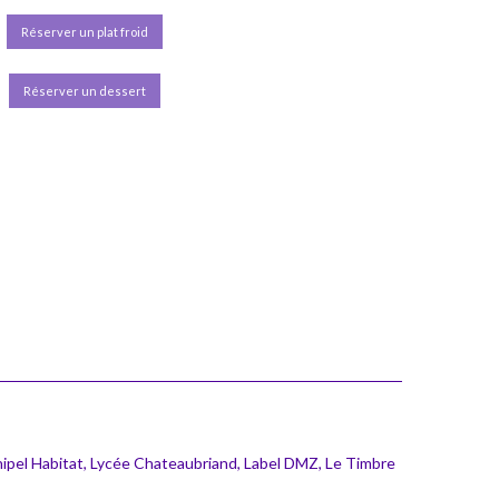
Réserver un plat froid
Réserver un dessert
hipel Habitat, Lycée Chateaubriand, Label DMZ, Le Timbre