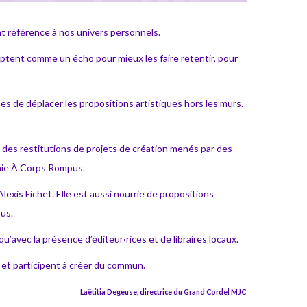
ent référence à nos univers personnels.
omptent comme un écho pour mieux les faire retentir, pour
ses de déplacer les propositions artistiques hors les murs.
à des restitutions de projets de création menés par des
agnie À Corps Rompus.
exis Fichet. Elle est aussi nourrie de propositions
pus.
i qu’avec la présence d’éditeur·rices et de libraires locaux.
e et participent à créer du commun.
Laëtitia Degeuse, directrice du Grand Cordel MJC