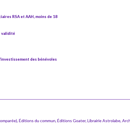
iciaires RSA et AAH, moins de 18
 validité
 l’investissement des bénévoles
omparée), Éditions du commun, Éditions Goater, Librairie Astrolabe, Arc