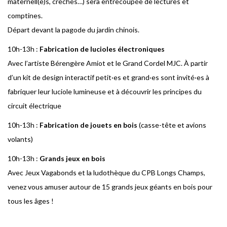
maternell(e)s, crèches…) sera entrecoupée de lectures et
comptines.
Départ devant la pagode du jardin chinois.
10h-13h :
Fabrication de lucioles électroniques
Avec l’artiste Bérengère Amiot et le Grand Cordel MJC. À partir
d’un kit de design interactif petit·es et grand·es sont invité·es à
fabriquer leur luciole lumineuse et à découvrir les principes du
circuit électrique
10h-13h :
Fabrication de jouets en bois
(casse-tête et avions
volants)
10h-13h :
Grands jeux en bois
Avec Jeux Vagabonds et la ludothèque du CPB Longs Champs,
venez vous amuser autour de 15 grands jeux géants en bois pour
tous les âges !