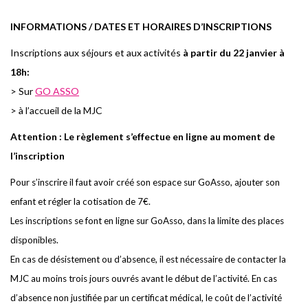
I
NFORMATIONS / DATES ET HORAIRES D’INSCRIPTIONS
I
n
sc
r
i
pti
o
ns aux
s
éj
o
u
r
s et aux a
c
tivités
à partir du 22 janvier à
18h:
> Sur
GO ASSO
> à l’accueil de la MJC
Attention
: Le règlement s’effectue en ligne au moment de
l’inscription
Pour s’inscrire il faut avoir créé son espace sur GoAsso, ajouter son
enfant et régler la cotisation de 7€.
Les inscriptions se font en ligne sur GoAsso, dans la limite des places
disponibles.
En cas de désistement ou d’absence, il est nécessaire de contacter la
MJC au moins trois jours ouvrés avant le début de l’activité. En cas
d’absence non justifiée par un certificat médical, le coût de l’activité