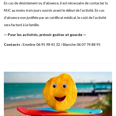
En cas de désistement ou d’absence, il est nécessaire de contacter la
MJC au moins trois jours ouvrés avant le début de l’activité. En cas
d’absence non justifiée par un certificat médical, le coût de l’activité
sera facturé à la famille.
—
P
ou
r
le
s
activités,
p
rév
o
i
r
g
o
ûte
r et
g
ourde —
Contacts :
E
m
e
line 06 95 98 41 32 /
B
lan
c
he 06 07 74 88 95