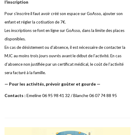
l’inscription
Pour s’inscrire il faut avoir créé son espace sur GoAsso, ajouter son
enfant et régler la cotisation de 7€.
Les inscriptions se font en ligne sur GoAsso, dans la limite des places
disponibles.
En cas de désistement ou d’absence, il est nécessaire de contacter la
MJC au moins trois jours ouvrés avant le début de l’activité. En cas
d’absence non justifiée par un certificat médical, le coût de l’activité
sera facturé à la famille.
—
P
ou
r
le
s
activités,
p
rév
o
i
r
g
o
ûte
r et
g
ourde —
Contacts :
E
m
e
line 06 95 98 41 32 /
B
lan
c
he 06 07 74 88 95