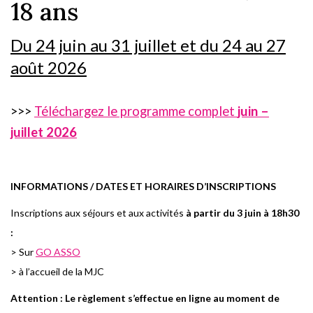
18 ans
Du 24 juin au 31 juillet et du 24 au 27
août 2026
>>>
Téléchargez le programme complet
juin –
juillet 2026
I
NFORMATIONS / DATES ET HORAIRES D’INSCRIPTIONS
I
n
sc
r
i
pti
o
ns aux
s
éj
o
u
r
s et aux a
c
tivités
à partir du 3 juin à 18h30
:
> Sur
GO ASSO
> à l’accueil de la MJC
Attention
: Le règlement s’effectue en ligne au moment de