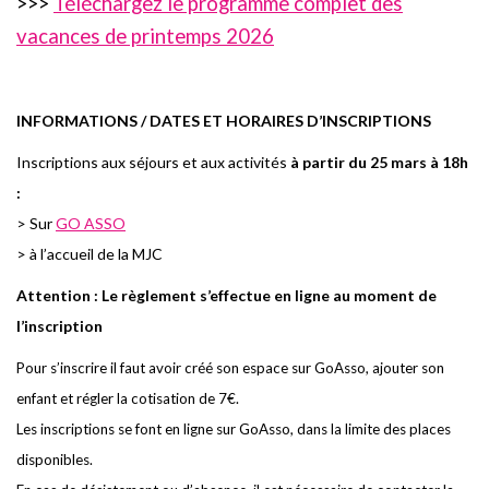
>>>
Téléchargez le programme complet des
vacances de printemps 2026
I
NFORMATIONS / DATES ET HORAIRES D’INSCRIPTIONS
I
n
sc
r
i
pti
o
ns aux
s
éj
o
u
r
s et aux a
c
tivités
à partir du 25 mars à 18h
:
> Sur
GO ASSO
> à l’accueil de la MJC
Attention
: Le règlement s’effectue en ligne au moment de
l’inscription
Pour s’inscrire il faut avoir créé son espace sur GoAsso, ajouter son
enfant et régler la cotisation de 7€.
Les inscriptions se font en ligne sur GoAsso, dans la limite des places
disponibles.