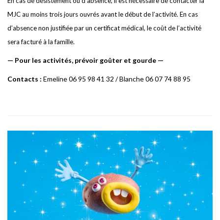
En cas de désistement ou d’absence, il est nécessaire de contacter la
MJC au moins trois jours ouvrés avant le début de l’activité. En cas
d’absence non justifiée par un certificat médical, le coût de l’activité
sera facturé à la famille.
—
P
ou
r
le
s
activités,
p
rév
o
i
r
g
o
ûte
r et
g
ourde —
Contacts :
E
m
e
line 06 95 98 41 32 /
B
lan
c
he 06 07 74 88 95