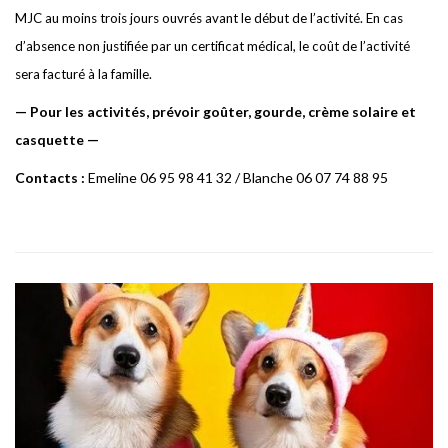
MJC au moins trois jours ouvrés avant le début de l’activité. En cas
d’absence non justifiée par un certificat médical, le coût de l’activité
sera facturé à la famille.
—
P
ou
r
le
s
activités,
p
rév
o
i
r
g
o
ûte
r
,
g
ourde, c
r
è
m
e solaire et
c
as
q
uette —
Contacts :
E
m
e
line 06 95 98 41 32 /
B
lan
c
he 06 07 74 88 95