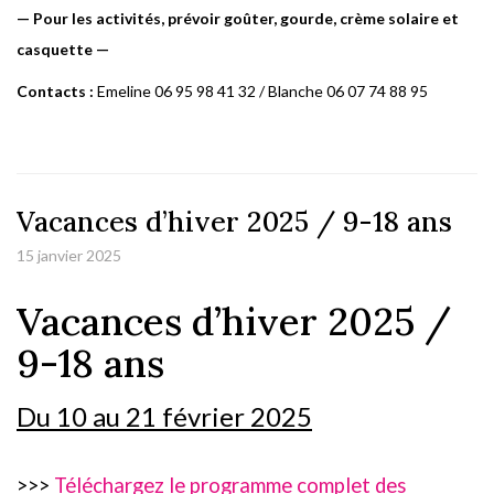
—
P
ou
r
le
s
activités,
p
rév
o
i
r
g
o
ûte
r
,
g
ourde, c
r
è
m
e solaire et
c
as
q
uette —
Contacts :
E
m
e
line 06 95 98 41 32 /
B
lan
c
he 06 07 74 88 95
Vacances d’hiver 2025 / 9-18 ans
15 janvier 2025
Vacances d’hiver 2025 /
9-18 ans
Du 10 au 21 février 2025
>>>
Téléchargez le programme complet des