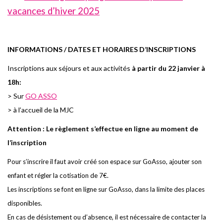
vacances d’hiver 2025
I
NFORMATIONS / DATES ET HORAIRES D’INSCRIPTIONS
I
n
sc
r
i
pti
o
ns aux
s
éj
o
u
r
s et aux a
c
tivités
à partir du 22 janvier à
18h:
> Sur
GO ASSO
> à l’accueil de la MJC
Attention
: Le règlement s’effectue en ligne au moment de
l’inscription
Pour s’inscrire il faut avoir créé son espace sur GoAsso, ajouter son
enfant et régler la cotisation de 7€.
Les inscriptions se font en ligne sur GoAsso, dans la limite des places
disponibles.
En cas de désistement ou d’absence, il est nécessaire de contacter la