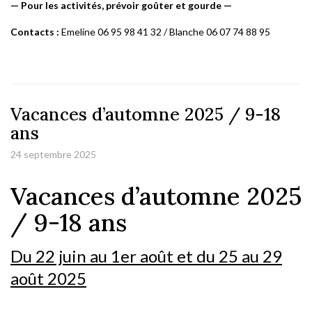
—
P
ou
r
le
s
activités,
p
rév
o
i
r
g
o
ûte
r et
g
ourde —
Contacts :
E
m
e
line 06 95 98 41 32 /
B
lan
c
he 06 07 74 88 95
Vacances d’automne 2025 / 9-18
ans
24 septembre 2025
Vacances d’automne 2025
/ 9-18 ans
Du 22 juin au 1er août et du 25 au 29
août 2025