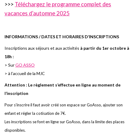
>>>
Téléchargez le programme complet des
vacances d’automne 2025
I
NFORMATIONS / DATES ET HORAIRES D’INSCRIPTIONS
I
n
sc
r
i
pti
o
ns aux
s
éj
o
u
r
s et aux a
c
tivités
à partir du 1er octobre à
18h :
> Sur
GO ASSO
> à l’accueil de la MJC
Attention
: Le règlement s’effectue en ligne au moment de
l’inscription
Pour s’inscrire il faut avoir créé son espace sur GoAsso, ajouter son
enfant et régler la cotisation de 7€.
Les inscriptions se font en ligne sur GoAsso, dans la limite des places
disponibles.