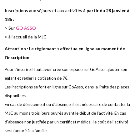
I
n
sc
r
i
pti
o
ns aux
s
éj
o
u
r
s et aux a
c
tivités
à partir du 28 janvier à
18h :
> Sur
GO ASSO
> à l’accueil de la MJC
Attention
: Le règlement s’effectue en ligne au moment de
l’inscription
Pour s’inscrire il faut avoir créé son espace sur GoAsso, ajouter son
enfant et régler la cotisation de 7€.
Les inscriptions se font en ligne sur GoAsso, dans la limite des places
disponibles.
En cas de désistement ou d’absence, il est nécessaire de contacter la
MJC au moins trois jours ouvrés avant le début de l’activité. En cas
d’absence non justifiée par un certificat médical, le coût de l’activité
sera facturé à la famille.