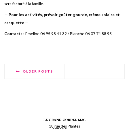
sera facturé à la famille.
—
P
ou
r
le
s
activités,
p
rév
o
i
r
g
o
ûte
r
,
g
ourde, c
r
è
m
e solaire et
c
as
q
uette —
Contacts :
E
m
e
line 06 95 98 41 32 /
B
lan
c
he 06 07 74 88 95
OLDER POSTS
LE GRAND CORDEL MJC
18 rue des Plantes