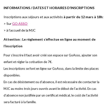
I
NFORMATIONS / DATES ET HORAIRES D’INSCRIPTIONS
I
n
sc
r
i
pti
o
ns aux
s
éj
o
u
r
s et aux a
c
tivités
à partir du 12 mars à 18h:
> Sur
GO ASSO
> à l’accueil de la MJC
Attention
: Le règlement s’effectue en ligne au moment de
l’inscription
Pour s’inscrire il faut avoir créé son espace sur GoAsso, ajouter son
enfant et régler la cotisation de 7€.
Les inscriptions se font en ligne sur GoAsso, dans la limite des places
disponibles.
En cas de désistement ou d’absence, il est nécessaire de contacter la
MJC au moins trois jours ouvrés avant le début de l’activité. En cas
d’absence non justifiée par un certificat médical, le coût de l’activité
sera facturé à la famille.